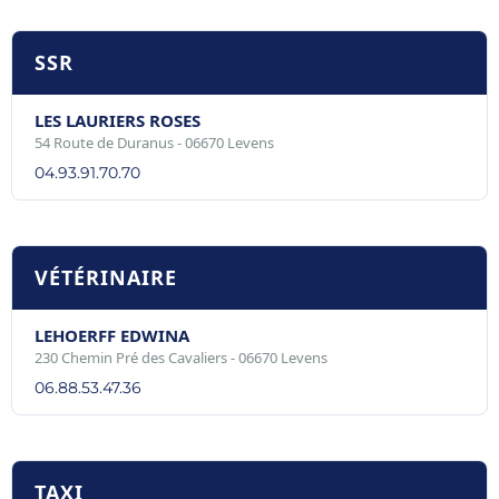
SSR
LES LAURIERS ROSES
54 Route de Duranus - 06670 Levens
04.93.91.70.70
VÉTÉRINAIRE
LEHOERFF EDWINA
230 Chemin Pré des Cavaliers - 06670 Levens
06.88.53.47.36
TAXI