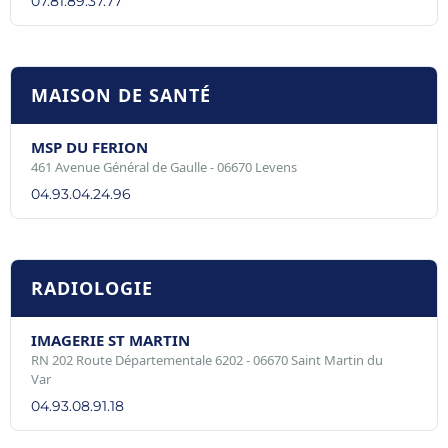
07.81.89.37.77
MAISON DE SANTÉ
MSP DU FERION
461 Avenue Général de Gaulle - 06670 Levens
04.93.04.24.96
RADIOLOGIE
IMAGERIE ST MARTIN
RN 202 Route Départementale 6202 - 06670 Saint Martin du
Var
04.93.08.91.18