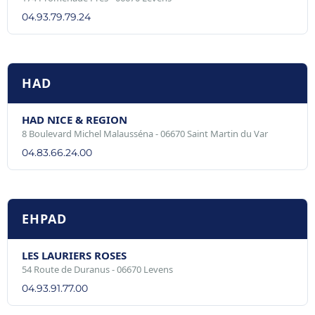
04.93.79.79.24
HAD
HAD NICE & REGION
8 Boulevard Michel Malausséna - 06670 Saint Martin du Var
04.83.66.24.00
EHPAD
LES LAURIERS ROSES
54 Route de Duranus - 06670 Levens
04.93.91.77.00