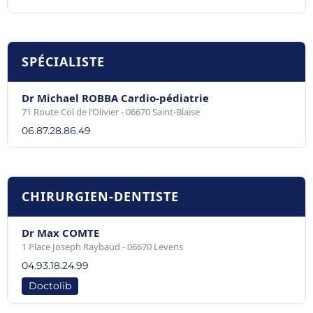
SPÉCIALISTE
Dr Michael ROBBA Cardio-pédiatrie
71 Route Col de l’Olivier - 06670 Saint-Blaise
06.87.28.86.49
CHIRURGIEN-DENTISTE
Dr Max COMTE
1 Place Joseph Raybaud - 06670 Levens
04.93.18.24.99
Doctolib